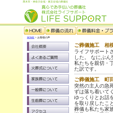
厚木市・神奈川全域・東京全域の葬儀社
真心でお手伝いの葬儀社｜株式
ライフサポ
HOME
> お客様の声
ご葬儀施工 相模
ライフサポート
した。 なにぶ
私たちを親切・
た訳です。
ご葬儀施工 町田
突然の主人の急
ずは落ち着いて
ゆっくりとお話
を取り戻したこ
葬儀も私たち家